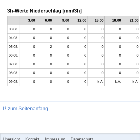
3h-Werte Niederschlag [mm/3h]
3:00
6:00
9:00
12:00
15:00
18:00
21:00
03.08.
0
0
0
0
0
0
0
04.08.
0
0
0
0
0
0
0
05.08.
0
2
0
0
0
0
0
06.08.
0
0
0
0
0
0
0
07.08.
0
0
0
0
0
0
0
08.08.
0
0
0
0
0
0
0
09.08.
0
0
0
0
k.A.
k.A.
k.A.
zum Seitenanfang
Übersicht
Kontakt
Impressum
Datenschutz