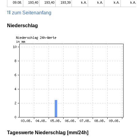
09.08.
193,40
193,40
193,39
k.A.
k.A.
k.A.
k.A.
zum Seitenanfang
Niederschlag
Tageswerte Niederschlag [mm/24h]