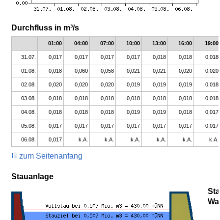
Durchfluss in m³/s
01:00
04:00
07:00
10:00
13:00
16:00
19:00
31.07.
0,017
0,017
0,017
0,017
0,018
0,018
0,018
01.08.
0,018
0,060
0,058
0,021
0,021
0,020
0,020
02.08.
0,020
0,020
0,020
0,019
0,019
0,019
0,018
03.08.
0,018
0,018
0,018
0,018
0,018
0,018
0,018
04.08.
0,018
0,018
0,018
0,019
0,019
0,018
0,017
05.08.
0,017
0,017
0,017
0,017
0,017
0,017
0,017
06.08.
0,017
k.A.
k.A.
k.A.
k.A.
k.A.
k.A.
zum Seitenanfang
Stauanlage
St
Wa