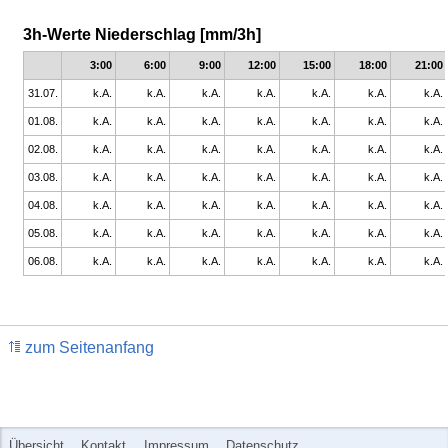
3h-Werte Niederschlag [mm/3h]
3:00
6:00
9:00
12:00
15:00
18:00
21:00
31.07.
k.A.
k.A.
k.A.
k.A.
k.A.
k.A.
k.A.
01.08.
k.A.
k.A.
k.A.
k.A.
k.A.
k.A.
k.A.
02.08.
k.A.
k.A.
k.A.
k.A.
k.A.
k.A.
k.A.
03.08.
k.A.
k.A.
k.A.
k.A.
k.A.
k.A.
k.A.
04.08.
k.A.
k.A.
k.A.
k.A.
k.A.
k.A.
k.A.
05.08.
k.A.
k.A.
k.A.
k.A.
k.A.
k.A.
k.A.
06.08.
k.A.
k.A.
k.A.
k.A.
k.A.
k.A.
k.A.
zum Seitenanfang
Übersicht
Kontakt
Impressum
Datenschutz