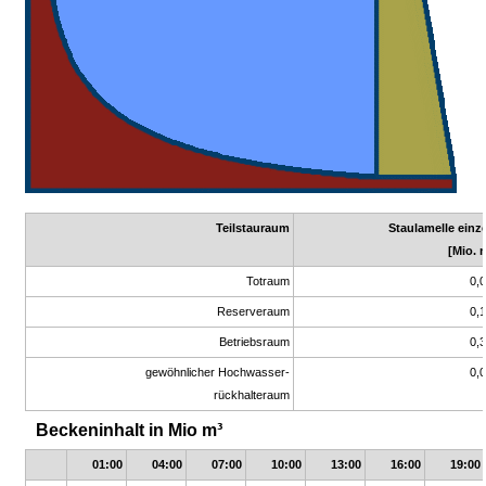
Teilstauraum
Staulamelle einz
[Mio. 
Totraum
0,
Reserveraum
0,
Betriebsraum
0,
gewöhnlicher Hochwasser-
0,
rückhalteraum
Beckeninhalt in Mio m³
01:00
04:00
07:00
10:00
13:00
16:00
19:00