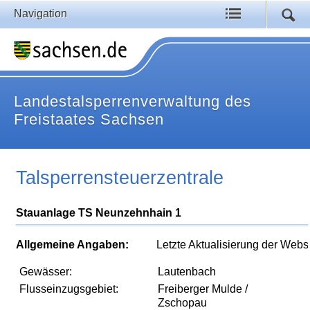
Navigation
Landestalsperrenverwaltung des
Freistaates Sachsen
Talsperrensteuerzentrale
Stauanlage TS Neunzehnhain 1
Allgemeine Angaben:
Letzte Aktualisierung der Webs
Gewässer:
Lautenbach
Flusseinzugsgebiet:
Freiberger Mulde /
Zschopau