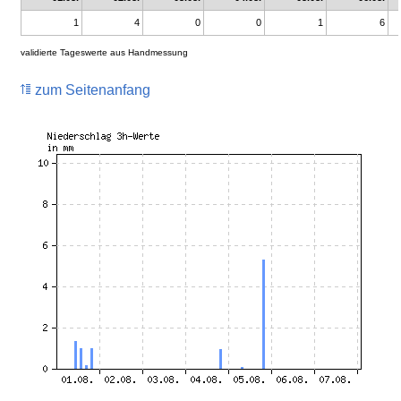
1
4
0
0
1
6
validierte Tageswerte aus Handmessung
zum Seitenanfang