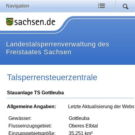
Navigation
Landestalsperrenverwaltung des
Freistaates Sachsen
Talsperrensteuerzentrale
Stauanlage TS Gottleuba
Allgemeine Angaben:
Letzte Aktualisierung der Webs
Gewässer:
Gottleuba
Flusseinzugsgebiet:
Oberes Elbtal
Einzugsgebietsgröße:
35,251 km²