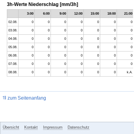
3h-Werte Niederschlag [mm/3h]
3:00
6:00
9:00
12:00
15:00
18:00
21:00
02.08.
0
0
0
0
0
0
0
03.08.
0
0
0
0
0
0
0
04.08.
0
0
0
0
0
0
0
05.08.
0
0
0
0
0
0
0
06.08.
0
0
0
0
0
0
0
07.08.
0
0
0
0
0
0
0
08.08.
0
0
0
0
0
0
k.A.
zum Seitenanfang
Übersicht
Kontakt
Impressum
Datenschutz