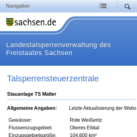
Navigation
Landestalsperrenverwaltung des
Freistaates Sachsen
Talsperrensteuerzentrale
Stauanlage TS Malter
Allgemeine Angaben:
Letzte Aktualisierung der Webs
Gewässer:
Rote Weißeritz
Flusseinzugsgebiet:
Oberes Elbtal
Einzugsgebietsgröße:
104,600 km²