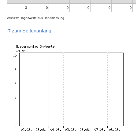
3
0
0
0
0
0
validierte Tageswerte aus Handmessung
zum Seitenanfang