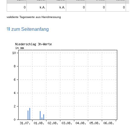
0
k.A.
k.A.
0
0
0
validierte Tageswerte aus Handmessung
zum Seitenanfang