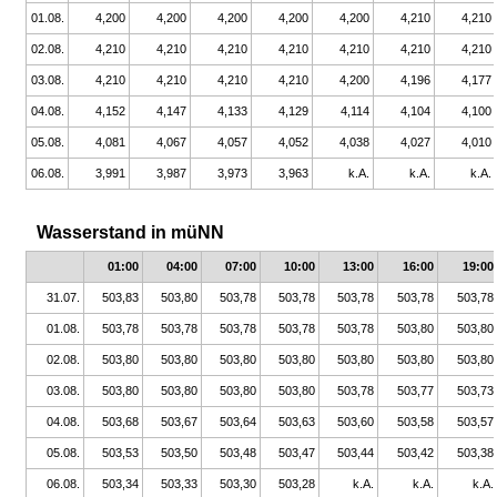
01.08.
4,200
4,200
4,200
4,200
4,200
4,210
4,210
02.08.
4,210
4,210
4,210
4,210
4,210
4,210
4,210
03.08.
4,210
4,210
4,210
4,210
4,200
4,196
4,177
04.08.
4,152
4,147
4,133
4,129
4,114
4,104
4,100
05.08.
4,081
4,067
4,057
4,052
4,038
4,027
4,010
06.08.
3,991
3,987
3,973
3,963
k.A.
k.A.
k.A.
Wasserstand in müNN
01:00
04:00
07:00
10:00
13:00
16:00
19:00
31.07.
503,83
503,80
503,78
503,78
503,78
503,78
503,78
01.08.
503,78
503,78
503,78
503,78
503,78
503,80
503,80
02.08.
503,80
503,80
503,80
503,80
503,80
503,80
503,80
03.08.
503,80
503,80
503,80
503,80
503,78
503,77
503,73
04.08.
503,68
503,67
503,64
503,63
503,60
503,58
503,57
05.08.
503,53
503,50
503,48
503,47
503,44
503,42
503,38
06.08.
503,34
503,33
503,30
503,28
k.A.
k.A.
k.A.