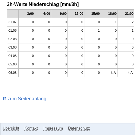
3h-Werte Niederschlag [mm/3h]
3:00
6:00
9:00
12:00
15:00
18:00
21:00
31.07.
0
0
0
0
0
1
2
01.08.
0
0
0
0
1
0
1
02.08.
0
0
0
0
0
0
0
03.08.
0
0
0
0
0
0
0
04.08.
0
0
0
0
0
0
0
05.08.
0
0
0
0
0
0
0
06.08.
0
0
0
0
0
k.A.
k.A.
zum Seitenanfang
Übersicht
Kontakt
Impressum
Datenschutz