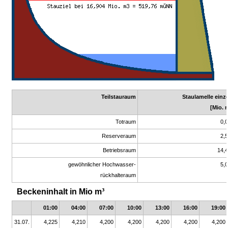
Teilstauraum
Staulamelle einz
[Mio. 
Totraum
0,
Reserveraum
2,
Betriebsraum
14,
gewöhnlicher Hochwasser-
5,
rückhalteraum
Beckeninhalt in Mio m³
01:00
04:00
07:00
10:00
13:00
16:00
19:00
31.07.
4,225
4,210
4,200
4,200
4,200
4,200
4,200