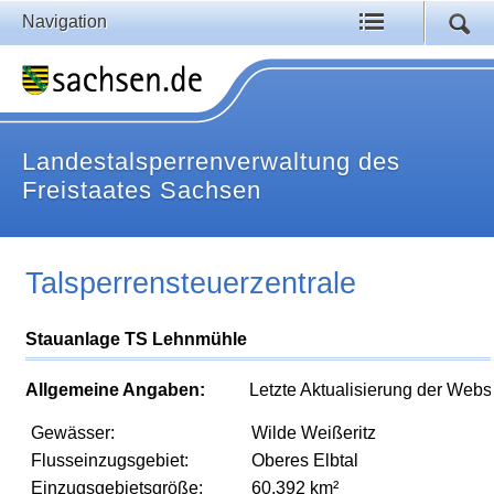
Navigation
Landestalsperrenverwaltung des
Freistaates Sachsen
Talsperrensteuerzentrale
Stauanlage TS Lehnmühle
Allgemeine Angaben:
Letzte Aktualisierung der Webs
Gewässer:
Wilde Weißeritz
Flusseinzugsgebiet:
Oberes Elbtal
Einzugsgebietsgröße:
60,392 km²